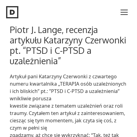
Przeskocz
Me
do
treści
Piotr J. Lange, recenzja
artykułu Katarzyny Czerwonki
pt. “PTSD i C-PTSD a
uzależnienia”
Artykuł pani Katarzyny Czerwonki z czwartego
numeru kwartalnika „TERAPIA osób uzależnionych
i ich bliskich” pt.: ”PTSD i C-PTSD a uzależnienia”
wnikliwie porusza
kwestie związane z tematem uzależnień oraz roli
traumy. Czytałem ten artykuł z zainteresowaniem,
ciesząc się tym momentem, jak czyta się coś, z
czym w pełni się
zgadzamy, aż chce się wykrzyknąć: “Tak, też tak