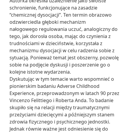
Autorka określiła uzależnienie jako swoiste
schronienie, funkcjonujące na zasadzie
“chemicznej dysocjacji”. Ten termin obrazowo
odzwierciedla głęboki mechanizm
nałogowego regulowania uczuć, analogiczny do
tego, jak dorosła osoba, mając do czynienia z
trudnościami w dzieciństwie, korzystała z
mechanizmu dysocjacji w celu radzenia sobie z
sytuacją. Ponieważ temat jest obszerny, pozwolę
sobie na podjęcie dyskusji i poszerzenie go o
kolejne istotne wydarzenia.
Dyskutując w tym temacie warto wspomnieć o
pionierskim badaniu Adverse Childhood
Experience, przeprowadzonym w latach 90 przez
Vincenzo Felittiego i Roberta Anda. To badanie
skupiło się na relacji między traumatycznymi
przeżyciami dziecięcymi a późniejszym stanem
zdrowia fizycznego i psychicznego jednostki.
Jednak równie ważne jest odniesienie się do