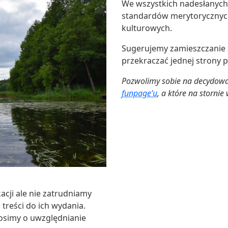
We wszystkich nadesłanych
standardów merytorycznych,
kulturowych.
Sugerujemy zamieszczanie źr
przekraczać jednej strony p
Pozwolimy sobie na decydowan
funpage’u
, a które na storni
acji ale nie zatrudniamy
treści do ich wydania.
rosimy o uwzględnianie