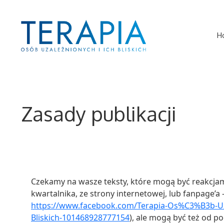
Przeskocz
do
treści
H
Zasady publikacji
Czekamy na wasze teksty, które mogą być reakcjami
kwartalnika, ze strony internetowej, lub fanpage’a 
https://www.facebook.com/Terapia-Os%C3%B3b-Uz
Bliskich-101468928777154
), ale mogą być też od p