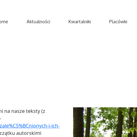
ome
Aktualności
Kwartalniki
Placówki
 na nasze teksty (z
–
ale%C5%BCnionych-i-ich-
oczątku autorskimi